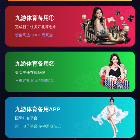
企业简介
新闻中心
排污管
地埋管
波纹管
产品中心
技术资料
钢带增强螺旋波纹管
工程案例
钢带波纹管
承插钢带波纹管
milan米兰官网_米兰
钢带双壁波纹管
milan(中国)
HDPE波纹管
双壁波纹管
地址：洛阳空港产业集聚区 电话 : 0379-65260587/13598192715
Copyright © 2015-2025 milan米兰官网_米兰milan(中国) 版权所有