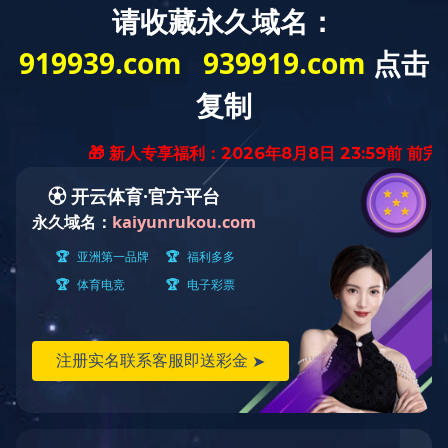
13598192715
咨询电话：
导航
技术资料
企业简介
新闻中心
产品中心