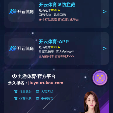
技术资料
工程案例
milan米兰官网_米兰milan(中国)
技术资料
钢带增强螺旋波纹管的生产要求决定质量
钢带增强螺旋波纹管的生产要求决定质量...
钢带增强螺旋波纹管的优势
钢带增强螺旋波纹管的优势...