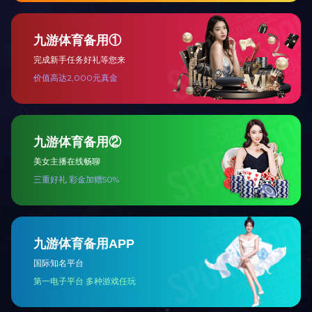
企业简介
新闻中心
排污管
地埋管
波纹管
产品中心
技术资料
钢带增强螺旋波纹管
工程案例
钢带波纹管
承插钢带波纹管
milan米兰官网_米兰
钢带双壁波纹管
milan(中国)
HDPE波纹管
双壁波纹管
地址：洛阳空港产业集聚区 电话 : 0379-65260587/13598192715
Copyright © 2015-2025 milan米兰官网_米兰milan(中国) 版权所有