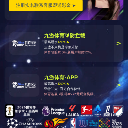
混凝土管与钢带增强聚乙烯螺旋波纹管综合比较
混凝土管与钢带增强聚乙烯螺旋波纹管综合比较...
钢带波纹管热收缩套连接步骤
钢带波纹管...
排水用钢带增强螺旋波纹管工艺与应用
排水用钢带增强螺旋波纹管工艺与应用...
钢带增强螺旋波纹管、市政排水管施工技术
钢带增强螺旋波纹管...