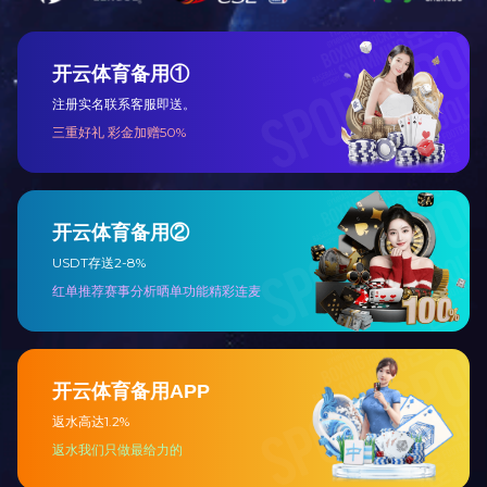
钢带波纹管检查井的安装
钢带波纹管检查井的安装...
钢带波纹管的基本性能
钢带波纹管的基本性能...
首页
上一页
49
50
51
52
53
54
55
56
57
58
59
下一页
末页