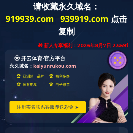
13598192715
咨询电话：
导航
技术资料
企业简介
新闻中心
产品中心