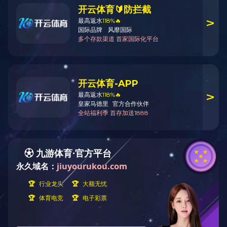
技术资料
工程案例
milan米兰官网_米兰milan(中国)
技术资料
钢带波纹管的安装手册
钢带波纹管的安装手册...
钢带波纹管执行标准
钢带波纹管,钢带波纹管执行标准...