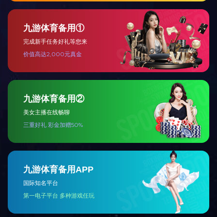
企业简介
新闻中心
排污管
地埋管
波纹管
产品中心
技术资料
钢带增强螺旋波纹管
工程案例
钢带波纹管
承插钢带波纹管
milan米兰官网_米兰
钢带双壁波纹管
milan(中国)
HDPE波纹管
双壁波纹管
地址：洛阳空港产业集聚区 电话 : 0379-65260587/13598192715
Copyright © 2015-2025 milan米兰官网_米兰milan(中国) 版权所有