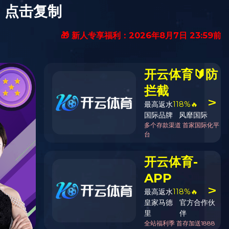
13598192715
服务电话：
_米兰milan(中国)
3D工厂全景
|