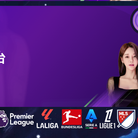
耐腐蚀、质量轻、抗压、无*、绿色环保、安装简便...
钢带波纹管管道的试验
钢带波纹管...
提高钢带波纹管生产效率
钢带波纹管...
梓哲管材祝每一位教师节日快乐！
钢带波纹管...