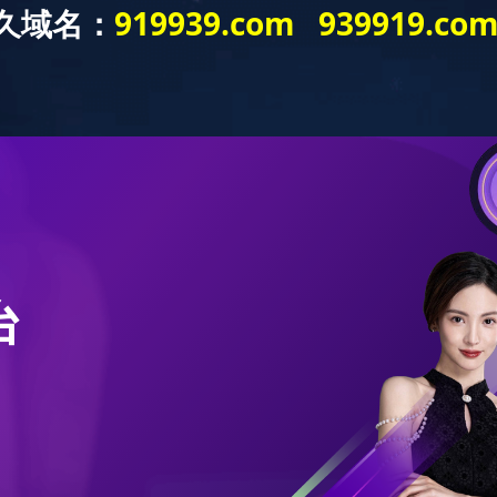
产品中心
技术资料
工程案例
milan米兰官网
|
|
|
心
市政排污用钢带波纹管