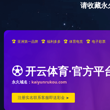
网站首页
企业简介
新闻中心
|
|
|
新闻中心
新闻中
排污管