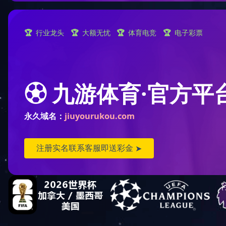
地埋管
波纹管