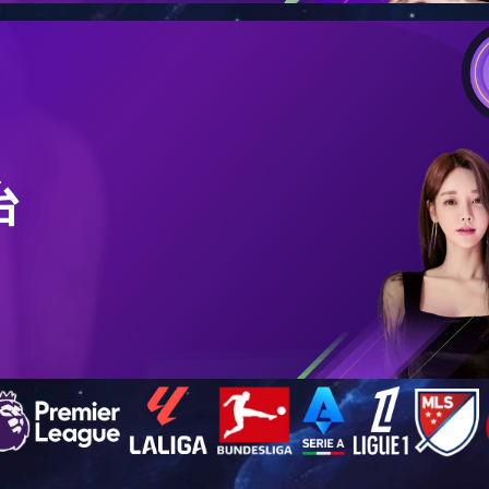
钢带波纹管...
钢带波纹管掀起排污管线新篇章
钢带波纹管...
带您认识钢带波纹管
钢带波纹管...
我厂对HDPE钢带增强波纹管进行测压实验
我厂对HDPE钢带增强波纹管进行测压实验...