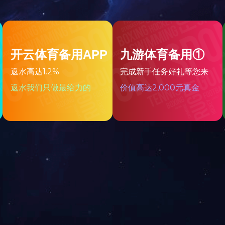
钢带增强螺旋波纹管目前较好的设备
钢带增强螺旋波纹管...
首页
上一页
31
32
33
34
35
36
37
38
产品中心
技术资料
钢带增强螺旋波纹管
钢带波纹管
承插钢带波纹管
钢带双壁波纹管
HDPE波纹管