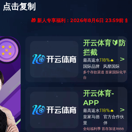
13598192715
服务电话：
_米兰milan(中国)
3D工厂全景
|