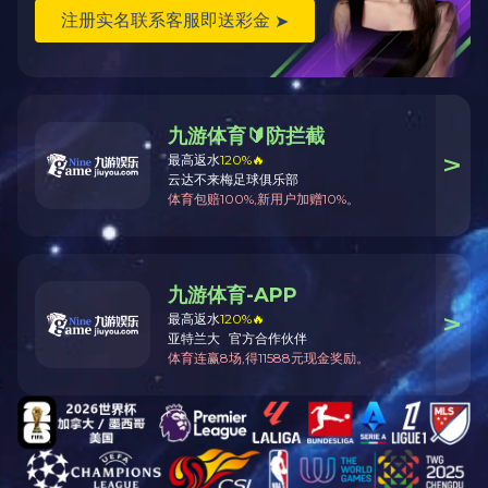
几种常见的排水管
耐腐蚀...
HDPE双壁波纹管小知识
承插连接...
HDPE双壁波纹管的贮存
平放...
双壁波纹管环刚度的选择
变形能力...