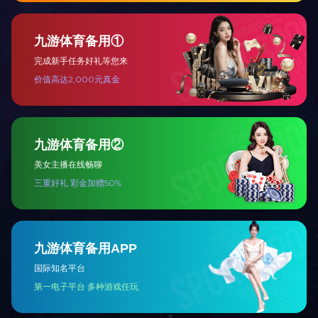
企业简介
新闻中心
排污管
地埋管
波纹管
产品中心
技术资料
钢带增强螺旋波纹管
工程案例
钢带波纹管
承插钢带波纹管
milan米兰官网_米兰
钢带双壁波纹管
milan(中国)
HDPE波纹管
双壁波纹管
地址：洛阳空港产业集聚区 电话 : 0379-65260587/13598192715
Copyright © 2015-2025 milan米兰官网_米兰milan(中国) 版权所有