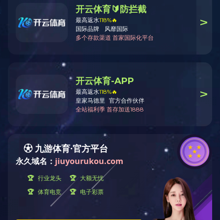
技术资料
工程案例
milan米兰官网_米兰milan(中国)
技术资料
钢带增强螺旋波纹管和混凝土管的综合对比
自重轻...
钢带增强螺旋波纹管的防腐层厚度
环刚度...