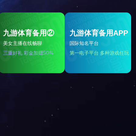
设计状态下管道垂直方向的变化不得大于管直径的5%。
载、沟槽回填土的性质和压实系数以及施工荷载等综合考
管道变形对路面的影响。
开。
规定。