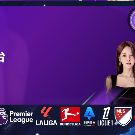
的
钢带波纹管
要达到哪些标准和技术要求？小编总结了一些我们一起来
用于介质长期温度不大于45℃。