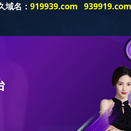
产品中心
技术资料
工程案例
milan米兰官网
|
|
|
合格的钢带波纹管
发表日期：2022-02-24 浏览次