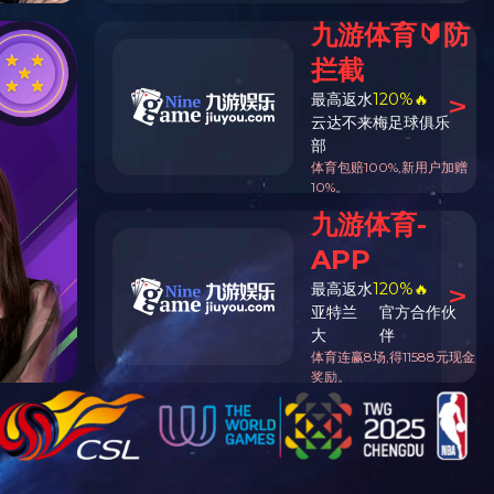
了解下吧。