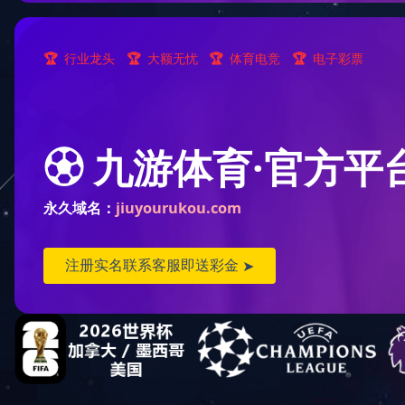
地埋管
波纹管
合格
1)适