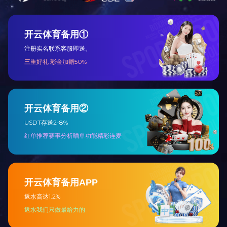
栏目新闻：
上一篇：波纹管的使用及存放
下一篇：钢带波纹管的特点
企业简介
新闻中心
排污管
地埋管
波纹管